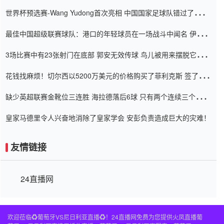
内
世界杯预选赛-Wang Yudong首次亮相 中国国家足球队错过了世界
杯0-2
最佳中国超级联赛球队：港口的年轻球员在一场战斗中闻名 伊万放
弃了泰桑（Taishan）
3场比赛中有23张射门在底部 郭安无效传球 鸟儿被用来摆脱它
Setien痴迷于三名后卫
花钱找麻烦！切尔西以5200万美元的价格购买了菲利克斯 签了7年
并在半年内租了夏窗口
缺少英超联赛金靴位三连胜 海拉德落后6球 只有两个连续三个连续
三靴
皇家马德里令人兴奋地消除了皇家学会 安彭负责造成巨大的灾难！
友情链接
24直播网
欢迎莅临♻️葡萄牙VS尼日利亚直播♻️！24直播网免费为您提供火凤直播葡