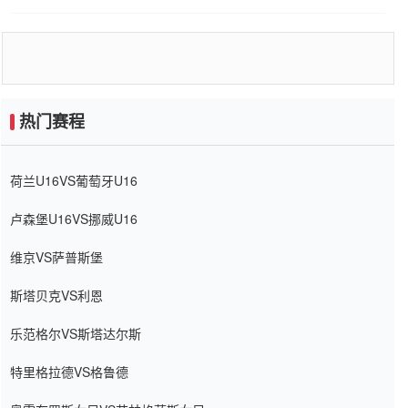
热门赛程
荷兰U16VS葡萄牙U16
卢森堡U16VS挪威U16
维京VS萨普斯堡
斯塔贝克VS利恩
乐范格尔VS斯塔达尔斯
特里格拉德VS格鲁德