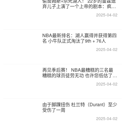
偷詹姆斯+杀死湖人！ 22岁的雷霆遗
弃儿子上演了一个上帝的剧本：疯狂
的反击争夺1亿元人民币的合同
2025-04-02
NBA最新排名：湖人赢得并获得第四
名 小牛队正式淘汰了9th + 76人
2025-04-02
再见季后赛！ NBA最糟糕的三名最
糟糕的球员徒劳无功 也许您低估了硬
化
2025-04-02
由于脚踝扭伤 杜兰特（Durant）至少
受伤了一周
2025-04-02