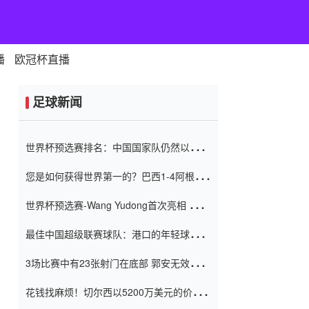
播
欧冠杯直播
足球新闻
世界杯预选赛排名：中国国家队仍然以6分
排名底部 进球差-13令人震惊
您是如何获得世界第一的？巴西1-4阿根
廷：Vinicius 0射击90分钟内
世界杯预选赛-Wang Yudong首次亮相 中国
国家足球队错过了世界杯0-2
最佳中国超级联赛球队：港口的年轻球员在
一场战斗中闻名 伊万放弃了泰桑
3场比赛中有23张射门在底部 郭安无效传球
（Taishan）
鸟儿被用来摆脱它 Setien痴迷于三名后卫
花钱找麻烦！切尔西以5200万美元的价格
购买了菲利克斯 签了7年 并在半年内租了夏