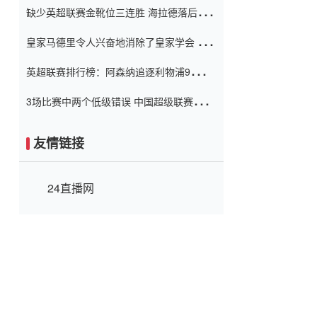
缺少英超联赛金靴位三连胜 海拉德落后6球
窗口
只有两个连续三个连续三靴
皇家马德里令人兴奋地消除了皇家学会 安
彭负责造成巨大的灾难！
英超联赛排行榜：阿森纳追逐利物浦9分 曼
联连续三件坏事
3场比赛中两个低级错误 中国超级联赛的前
守门员很老 是时候让位了 最好的继任者出
现
友情链接
24直播网